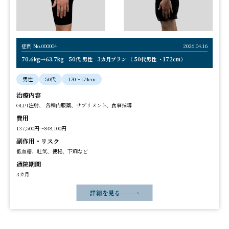
症例 No.000004
2026.04.16
70.6kg→63.7kg 50代 男性 3カ月プラン （ 50代男性 ・172cm）
男性
50代
170〜174cm
治療内容
GLP1注射、 各種内服薬、サプリメント、食事指導
費用
137,500円～848,100円
副作用・リスク
低血糖、吐気、便秘、下痢など
通院期間
3カ月
詳細を見る