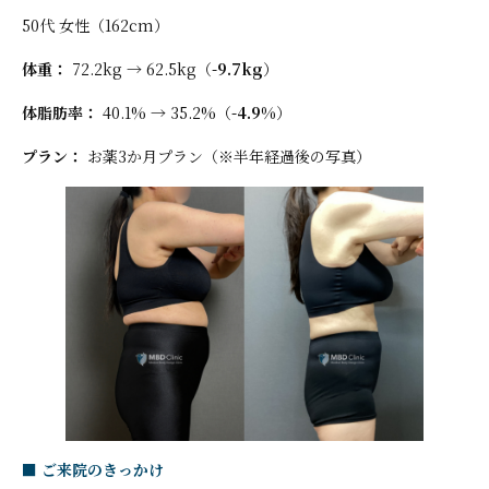
50代 女性（162cm）
体重：
72.2kg → 62.5kg（
-9.7kg
）
体脂肪率：
40.1% → 35.2%（
-4.9%
）
プラン：
お薬3か月プラン（※半年経過後の写真）
■ ご来院のきっかけ