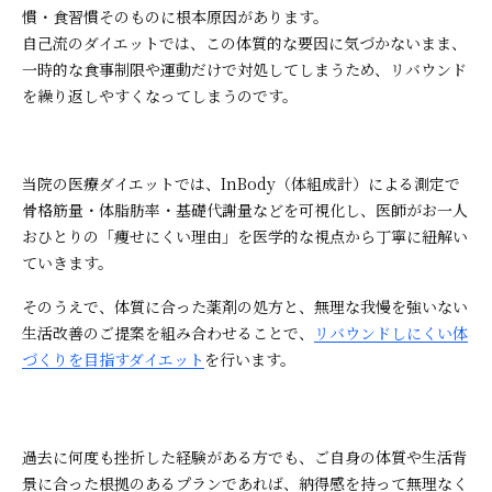
慣・食習慣そのものに根本原因があります。
自己流のダイエットでは、この体質的な要因に気づかないまま、
一時的な食事制限や運動だけで対処してしまうため、リバウンド
を繰り返しやすくなってしまうのです。
当院の医療ダイエットでは、InBody（体組成計）による測定で
骨格筋量・体脂肪率・基礎代謝量などを可視化し、医師がお一人
おひとりの「痩せにくい理由」を医学的な視点から丁寧に紐解い
ていきます。
そのうえで、体質に合った薬剤の処方と、無理な我慢を強いない
生活改善のご提案を組み合わせることで、
リバウンドしにくい体
づくりを目指すダイエット
を行います。
過去に何度も挫折した経験がある方でも、ご自身の体質や生活背
景に合った根拠のあるプランであれば、納得感を持って無理なく