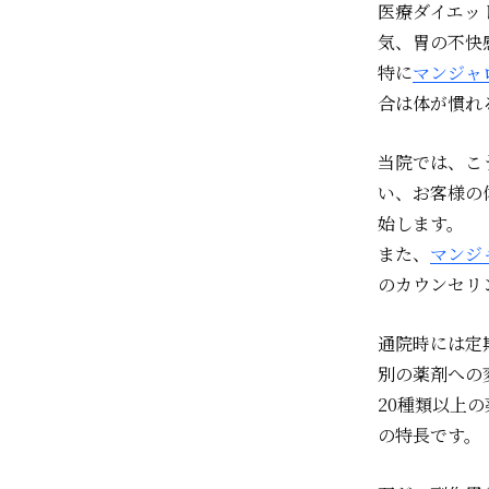
医療ダイエット
気、胃の不快
特に
マンジャ
合は体が慣れ
当院では、こ
い、お客様の
始します。
また、
マンジ
のカウンセリ
通院時には定
別の薬剤への
20種類以上
の特長です。