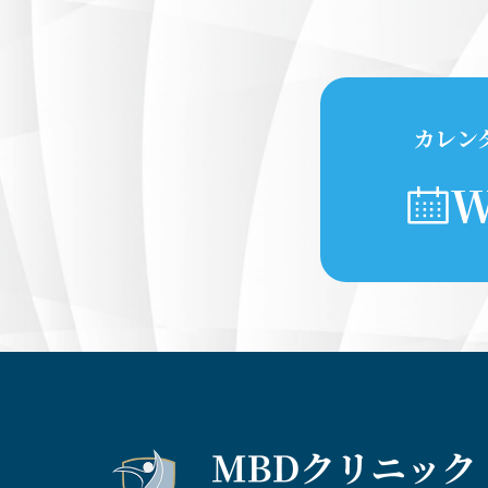
カレン
W