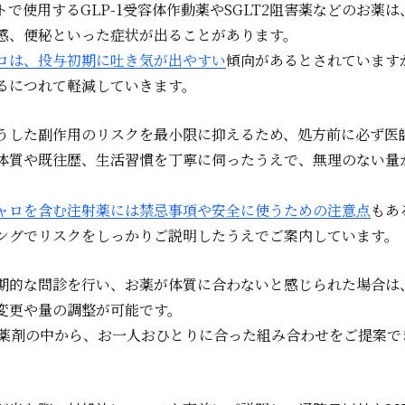
で使用するGLP-1受容体作動薬やSGLT2阻害薬などのお薬
感、便秘といった症状が出ることがあります。
ロは、投与初期に吐き気が出やすい
傾向があるとされています
るにつれて軽減していきます。
うした副作用のリスクを最小限に抑えるため、処方前に必ず医
体質や既往歴、生活習慣を丁寧に伺ったうえで、無理のない量
ャロを含む注射薬には禁忌事項や安全に使うための注意点
もあ
ングでリスクをしっかりご説明したうえでご案内しています。
期的な問診を行い、お薬が体質に合わないと感じられた場合は
変更や量の調整が可能です。
の薬剤の中から、お一人おひとりに合った組み合わせをご提案で