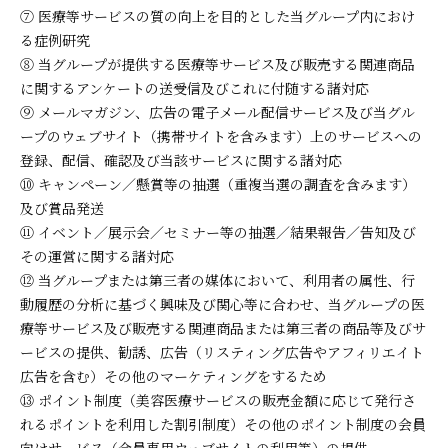
⑦ 医療等サービスの質の向上を目的とした当グループ内におけ
る症例研究
⑧ 当グループが提供する医療等サービス及び販売する関連商品
に関するアンケートの送受信及びこれに付随する諸対応
⑨ メールマガジン、広告の電子メール配信サービス及び当グル
ープのウェブサイト（携帯サイトを含みます）上のサービスへの
登録、配信、確認及び当該サービスに関する諸対応
⑩ キャンペーン／懸賞等の抽選（重複当選の調査を含みます）
及び賞品発送
⑪ イベント／展示会／セミナー等の抽選／結果報告／告知及び
その運営に関する諸対応
⑫ 当グループまたは第三者の媒体において、利用者の属性、行
動履歴の分析に基づく興味及び関心等に合わせ、当グループの医
療等サービス及び販売する関連商品または第三者の商品等及びサ
ービスの提供、勧誘、広告（リスティング広告やアフィリエイト
広告を含む）その他のマーケティングをするため
⑬ ポイント制度（美容医療サービスの販売金額に応じて発行さ
れるポイントを利用した割引制度）その他のポイント制度の会員