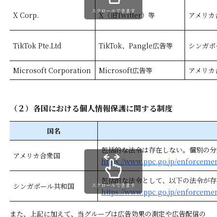
スクロールできます
X Corp.
X（旧Twitter）等
アメリカ
TikTok Pte.Ltd
TikTok、Pangle広告等
シンガポ
Microsoft Corporation
Microsoft広告等
アメリカ
（２）各国における個人情報保護に関する制度
国名
包括的な法令は存在しない。個別の分
アメリカ合衆国
https://www.ppc.go.jp/enforceme
包括的な法令として、以下の法令が存
シンガポール共和国
スクロールできます
https://www.ppc.go.jp/enforcemen
また、上記に加えて、当グループは広告効果の測定や広告配信の