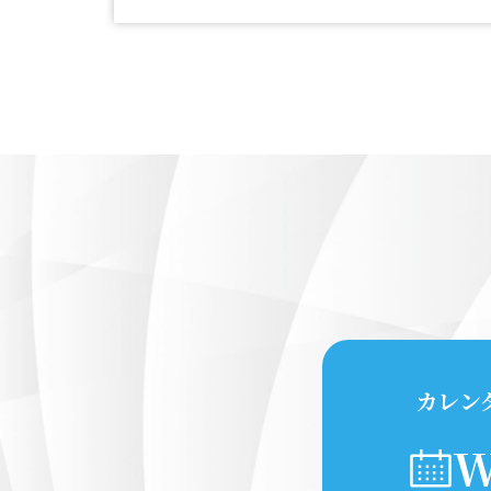
カレン
W