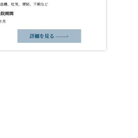
血糖、吐気、便秘、下痢など
通院期間
カ月
詳細を見る