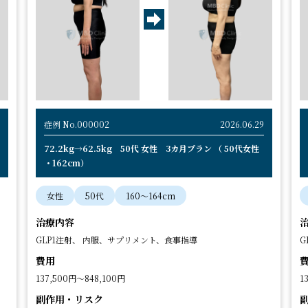
症例 No.000002
2026.06.29
72.2kg→62.5kg 50代 女性 3カ月プラン （ 50代女性
・162cm）
女性
50代
160〜164cm
治療内容
GLP1注射、 内服、サプリメント、食事指導
G
費用
137,500円～848,100円
1
副作用・リスク