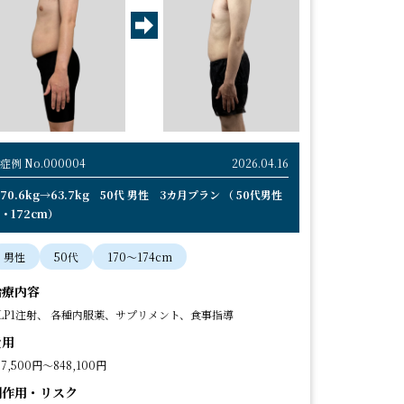
症例 No.000004
2026.04.16
70.6kg→63.7kg 50代 男性 3カ月プラン （ 50代男性
・172cm）
男性
50代
170〜174cm
治療内容
LP1注射、 各種内服薬、サプリメント、食事指導
費用
37,500円～848,100円
副作用・リスク