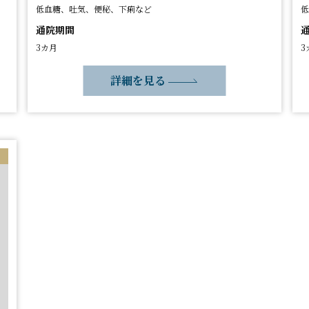
低血糖、吐気、便秘、下痢など
低
通院期間
3カ月
3
詳細を見る