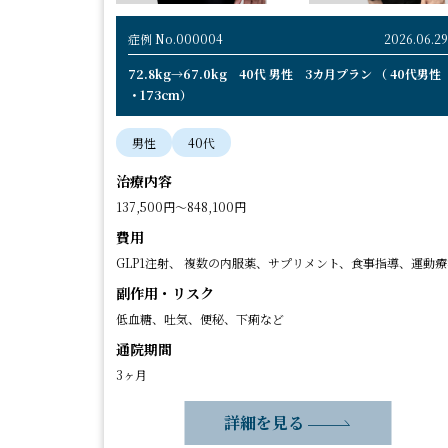
症例 No.000004
2026.06.29
72.8kg→67.0kg 40代 男性 3カ月プラン （ 40代男性
・173cm）
男性
40代
治療内容
137,500円～848,100円
費用
GLP1注射、 複数の内服薬、サプリメント、食事指導、運動療
副作用・リスク
低血糖、吐気、便秘、下痢など
通院期間
3ヶ月
詳細を見る