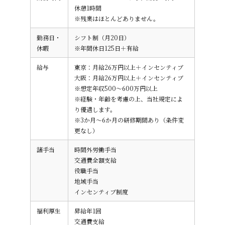
休憩1時間
※残業はほとんどありません。
勤務日・
シフト制（月20日）
休暇
※年間休日125日＋有給
給与
東京：月給26万円以上＋インセンティブ
大阪：月給26万円以上＋インセンティブ
※想定年収500～600万円以上
※経験・年齢を考慮の上、当社規定によ
り優遇します。
※3か月～6か月の研修期間あり（条件変
更なし）
諸手当
時間外労働手当
交通費全額支給
役職手当
地域手当
インセンティブ制度
福利厚生
昇給年1回
交通費支給