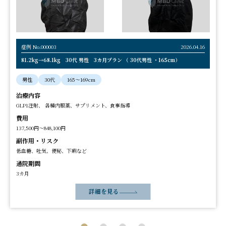
症例 No.000003
2026.04.16
81.2kg→68.1kg 30代 男性 3カ月プラン （ 30代男性 ・165cm）
男性
30代
165〜169cm
治療内容
GLP1注射、 各種内服薬、サプリメント、食事指導
費用
137,500円～848,100円
副作用・リスク
低血糖、吐気、便秘、下痢など
通院期間
3カ月
詳細を見る