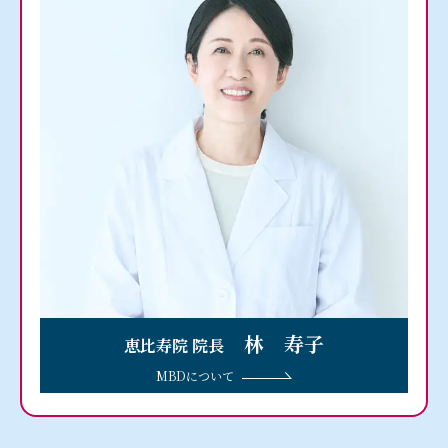
林 寿子
恵比寿院 院長
MBDについて