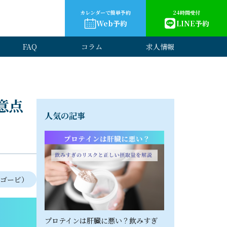
カレンダーで簡単予約
24時間受付
Web予約
LINE予約
FAQ
コラム
求人情報
意点
人気の記事
ウゴービ）
プロテインは肝臓に悪い？飲みすぎ