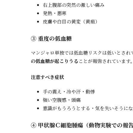
右上腹部の突然の激しい痛み
発熱・悪寒
皮膚や白目の黄変（黄疸）
③ 重度の低血糖
マンジャロ単独では低血糖リスクは低いとされ
の低血糖が起こりうる
ことが報告されています
注意すべき症状
手の震え・冷や汗・動悸
強い空腹感・頭痛
意識がもうろうとする・気を失いそうにな
④ 甲状腺Ｃ細胞腫瘍（動物実験での報