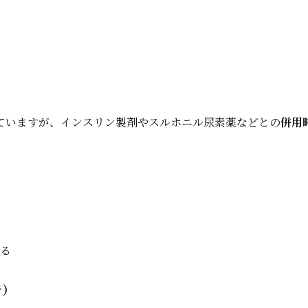
ていますが、インスリン製剤やスルホニル尿素薬などとの
併用
。
る
告）