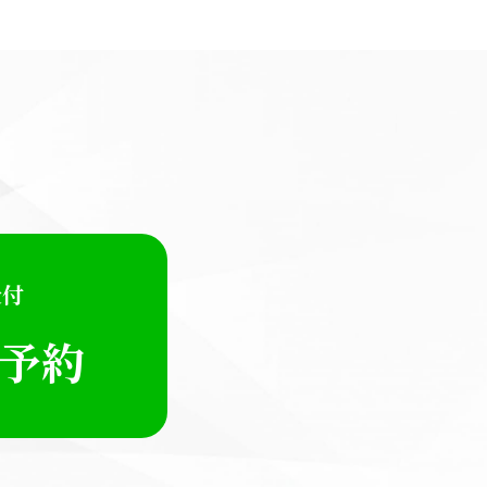
受付
E予約