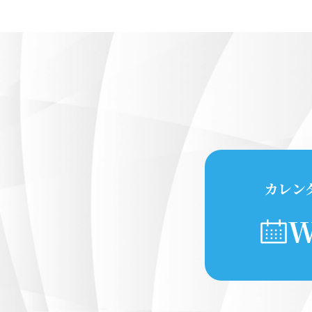
カレン
W