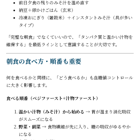
前日夕食の残りのみそ汁を温め直す
納豆＋卵かけごはん（玄米）
冷凍おにぎり（雑穀米）＋インスタントみそ汁（具が多い
タイプ）
「完璧な朝食」でなくていいので、「タンパク質と温かい汁物を
確保する」を最低ラインとして意識することが大切です。
朝食の食べ方・順番も重要
何を食べるかと同様に、「どう食べるか」も血糖値コントロール
に大きく影響します。
食べる順番（ベジファースト+汁物ファースト）
温かい汁物（みそ汁）から始める
→ 胃が温まり消化吸収
がスムーズになる
野菜・副菜
→ 食物繊維が先に入り、糖の吸収がゆるやか
になる