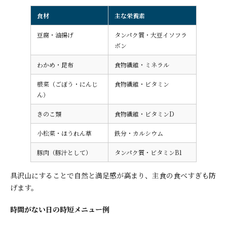
食材
主な栄養素
豆腐・油揚げ
タンパク質・大豆イソフラ
ボン
わかめ・昆布
食物繊維・ミネラル
根菜（ごぼう・にんじ
食物繊維・ビタミン
ん）
きのこ類
食物繊維・ビタミンD
小松菜・ほうれん草
鉄分・カルシウム
豚肉（豚汁として）
タンパク質・ビタミンB1
具沢山にすることで自然と満足感が高まり、主食の食べすぎも防
げます。
時間がない日の時短メニュー例