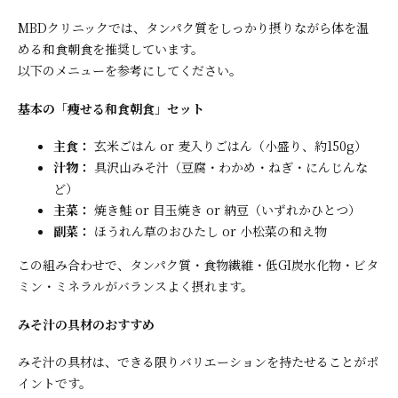
MBDクリニックでは、タンパク質をしっかり摂りながら体を温
める和食朝食を推奨しています。
以下のメニューを参考にしてください。
基本の「痩せる和食朝食」セット
主食：
玄米ごはん or 麦入りごはん（小盛り、約150g）
汁物：
具沢山みそ汁（豆腐・わかめ・ねぎ・にんじんな
ど）
主菜：
焼き鮭 or 目玉焼き or 納豆（いずれかひとつ）
副菜：
ほうれん草のおひたし or 小松菜の和え物
この組み合わせで、タンパク質・食物繊維・低GI炭水化物・ビタ
ミン・ミネラルがバランスよく摂れます。
みそ汁の具材のおすすめ
みそ汁の具材は、できる限りバリエーションを持たせることがポ
イントです。