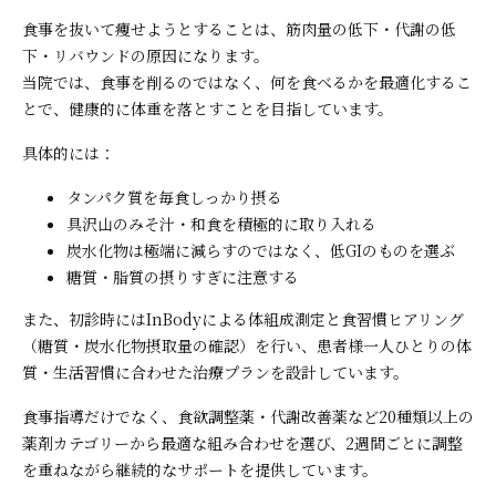
食事を抜いて痩せようとすることは、筋肉量の低下・代謝の低
下・リバウンドの原因になります。
当院では、食事を削るのではなく、何を食べるかを最適化するこ
とで、健康的に体重を落とすことを目指しています。
具体的には：
タンパク質を毎食しっかり摂る
具沢山のみそ汁・和食を積極的に取り入れる
炭水化物は極端に減らすのではなく、低GIのものを選ぶ
糖質・脂質の摂りすぎに注意する
また、初診時にはInBodyによる体組成測定と食習慣ヒアリング
（糖質・炭水化物摂取量の確認）を行い、患者様一人ひとりの体
質・生活習慣に合わせた治療プランを設計しています。
食事指導だけでなく、食欲調整薬・代謝改善薬など20種類以上の
薬剤カテゴリーから最適な組み合わせを選び、2週間ごとに調整
を重ねながら継続的なサポートを提供しています。