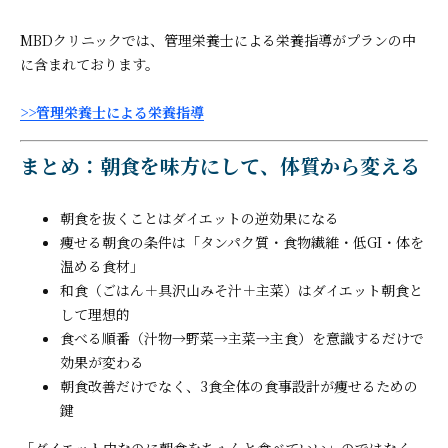
MBDクリニックでは、管理栄養士による栄養指導がプランの中
に含まれております。
>>管理栄養士による栄養指導
まとめ：朝食を味方にして、体質から変える
朝食を抜くことはダイエットの逆効果になる
痩せる朝食の条件は「タンパク質・食物繊維・低GI・体を
温める食材」
和食（ごはん＋具沢山みそ汁＋主菜）はダイエット朝食と
して理想的
食べる順番（汁物→野菜→主菜→主食）を意識するだけで
効果が変わる
朝食改善だけでなく、3食全体の食事設計が痩せるための
鍵
「ダイエット中なのに朝食をちゃんと食べていい」のではなく、