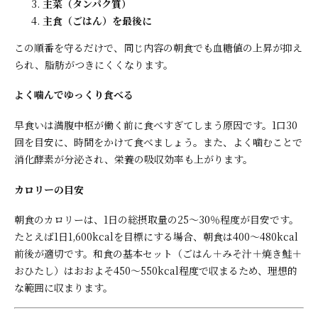
主菜（タンパク質）
主食（ごはん）を最後に
この順番を守るだけで、同じ内容の朝食でも血糖値の上昇が抑え
られ、脂肪がつきにくくなります。
よく噛んでゆっくり食べる
早食いは満腹中枢が働く前に食べすぎてしまう原因です。1口30
回を目安に、時間をかけて食べましょう。また、よく噛むことで
消化酵素が分泌され、栄養の吸収効率も上がります。
カロリーの目安
朝食のカロリーは、1日の総摂取量の25〜30％程度が目安です。
たとえば1日1,600kcalを目標にする場合、朝食は400〜480kcal
前後が適切です。和食の基本セット（ごはん＋みそ汁＋焼き鮭＋
おひたし）はおおよそ450〜550kcal程度で収まるため、理想的
な範囲に収まります。