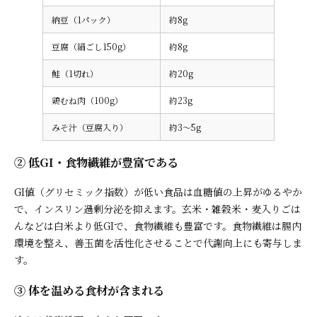
納豆（1パック）
約8g
豆腐（絹ごし150g）
約8g
鮭（1切れ）
約20g
鶏むね肉（100g）
約23g
みそ汁（豆腐入り）
約3〜5g
② 低GI・食物繊維が豊富である
GI値（グリセミック指数）が低い食品は血糖値の上昇がゆるやか
で、インスリン過剰分泌を抑えます。玄米・雑穀米・麦入りごは
んなどは白米より低GIで、食物繊維も豊富です。食物繊維は腸内
環境を整え、善玉菌を活性化させることで代謝向上にも寄与しま
す。
③ 体を温める食材が含まれる