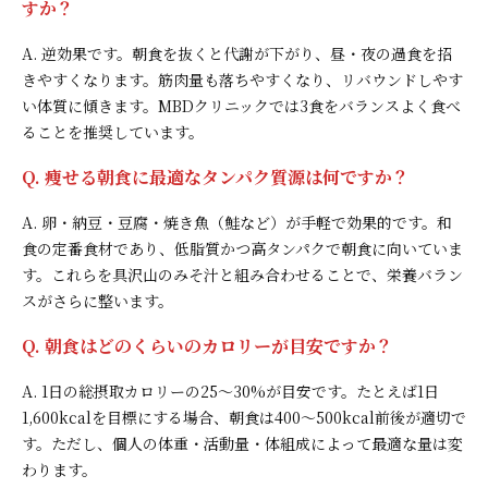
すか？
A. 逆効果です。朝食を抜くと代謝が下がり、昼・夜の過食を招
きやすくなります。筋肉量も落ちやすくなり、リバウンドしやす
い体質に傾きます。MBDクリニックでは3食をバランスよく食べ
ることを推奨しています。
Q. 痩せる朝食に最適なタンパク質源は何ですか？
A. 卵・納豆・豆腐・焼き魚（鮭など）が手軽で効果的です。和
食の定番食材であり、低脂質かつ高タンパクで朝食に向いていま
す。これらを具沢山のみそ汁と組み合わせることで、栄養バラン
スがさらに整います。
Q. 朝食はどのくらいのカロリーが目安ですか？
A. 1日の総摂取カロリーの25〜30%が目安です。たとえば1日
1,600kcalを目標にする場合、朝食は400〜500kcal前後が適切で
す。ただし、個人の体重・活動量・体組成によって最適な量は変
わります。