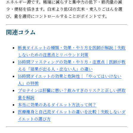
エネルギー源です。極端に減らすと集中力の低下・筋肉量の減
少・便秘を招きます。白米より低GIの玄米・麦入りごはんを選
び、量を適切にコントロールすることがポイントです。
関連コラム
断食ダイエットの種類・効果・やり方を医師が解説｜失敗
しないための注意点とリバウンド対策
16時間ファスティングの効果・やり方・注意点｜医師が教
える「結果が出る人・出ない人」の違い
16時間ダイエットの効果と危険性｜「やってはいけない
人」の特徴
プロテインは肝臓に悪い？飲みすぎのリスクと正しい摂取
量を解説
本当に効果のあるダイエット方法って何？
医療痩身と自己流ダイエットの違いを比較｜失敗しないダ
イエットの選び方