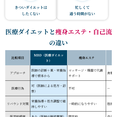
きついダイエットは
忙しくて
したくない
通う時間がない
医療ダイエットと
痩身エステ・自己流
の違い
MBD（医療ダイエッ
比較項目
痩身エステ
ト）
医師の診断＋薬・栄養指
マッサージ・機器で代謝
アプローチ
食事制
導で根本から
サポート
可（医師による処方・診
医療行為
不可
－
察）
栄養指導＋処方調整で維
リバウンド対策
一時的になりやすい
挫折・
持しやすい
医学的根拠
あり（医師が継続管理）
限定的
自己判