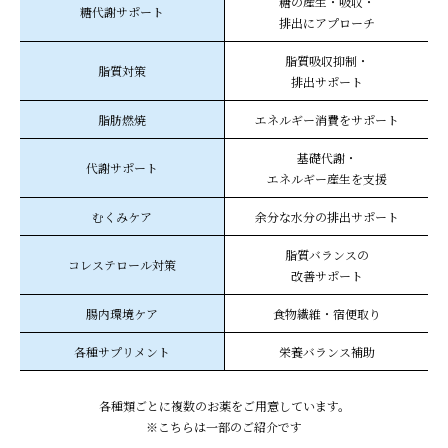
糖の産生・吸収・
糖代謝サポート
排出にアプローチ
脂質吸収抑制・
脂質対策
排出サポート
脂肪燃焼
エネルギー消費をサポート
基礎代謝・
代謝サポート
エネルギー産生を支援
むくみケア
余分な水分の排出サポート
脂質バランスの
コレステロール対策
改善サポート
腸内環境ケア
食物繊維・宿便取り
各種サプリメント
栄養バランス補助
各種類ごとに複数のお薬をご用意しています。
※こちらは一部のご紹介です