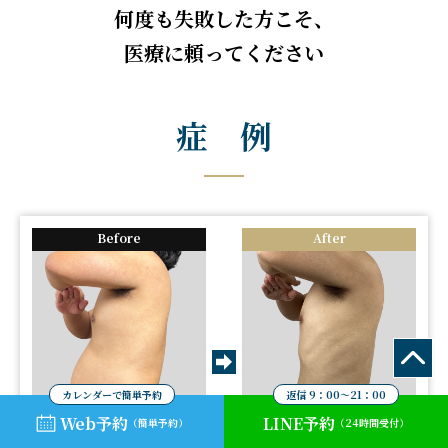
何度も失敗した方こそ、
医療に頼ってください
症 例
カレンダーで簡単予約
返信 9：00～21：00
Web予約
LINE予約
（簡単予約）
（24時間受付）