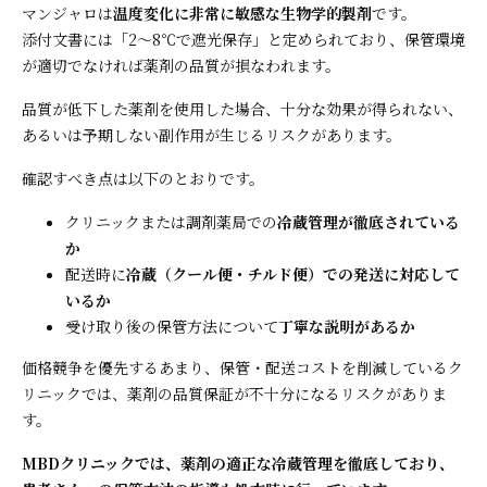
マンジャロは
温度変化に非常に敏感な生物学的製剤
です。
添付文書には「2〜8℃で遮光保存」と定められており、保管環境
が適切でなければ薬剤の品質が損なわれます。
品質が低下した薬剤を使用した場合、十分な効果が得られない、
あるいは予期しない副作用が生じるリスクがあります。
確認すべき点は以下のとおりです。
クリニックまたは調剤薬局での
冷蔵管理が徹底されている
か
配送時に
冷蔵（クール便・チルド便）での発送に対応して
いるか
受け取り後の保管方法について
丁寧な説明があるか
価格競争を優先するあまり、保管・配送コストを削減しているク
リニックでは、薬剤の品質保証が不十分になるリスクがありま
す。
MBDクリニックでは、薬剤の適正な冷蔵管理を徹底しており、