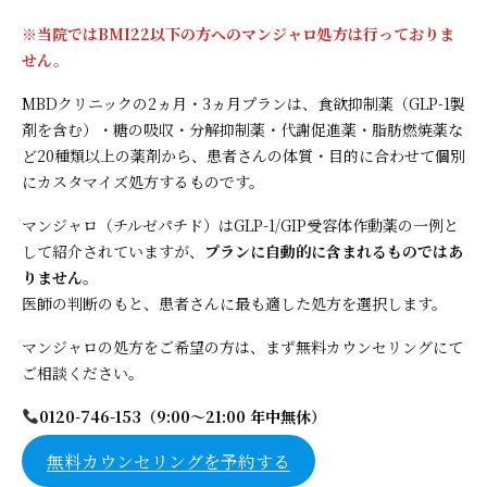
※当院ではBMI22以下の方へのマンジャロ処方は行っておりま
せん。
MBDクリニックの2ヵ月・3ヵ月プランは、食欲抑制薬（GLP-1製
剤を含む）・糖の吸収・分解抑制薬・代謝促進薬・脂肪燃焼薬な
ど20種類以上の薬剤から、患者さんの体質・目的に合わせて個別
にカスタマイズ処方するものです。
マンジャロ（チルゼパチド）はGLP-1/GIP受容体作動薬の一例と
して紹介されていますが、
プランに自動的に含まれるものではあ
りません
。
医師の判断のもと、患者さんに最も適した処方を選択します。
マンジャロの処方をご希望の方は、まず無料カウンセリングにて
ご相談ください。
0120-746-153（9:00〜21:00 年中無休）
無料カウンセリングを予約する