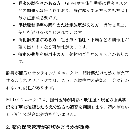
膵炎の既往歴がある方
：GLP-1受容体作動薬は膵炎リスク
との関連が報告されており、既往歴がある方への処方は十
分な注意が必要です。
甲状腺髄様癌の既往または家族歴がある方
：添付文書上、
使用を避けるべきとされています。
消化器疾患がある方
：吐き気・嘔吐・下痢などの副作用が
強く出やすくなる可能性があります。
特定の薬剤を服用中の方
：薬物相互作用のリスクがありま
す。
診察が簡易なオンラインクリニックや、問診票だけで処方が完了
するようなクリニックでは、こうした既往歴の確認が十分に行わ
れない可能性があります。
MBDクリニックでは、
担当医師が問診・既往歴・現在の服薬状
況を丁寧に確認したうえで処方の適否を判断
します。適応がない
と判断した場合は処方を行いません。
2. 薬の保管管理が適切かどうかが重要