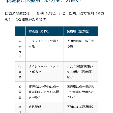
防風通聖散には「市販薬（OTC）」と「医療用漢方製剤（処方
薬）」の2種類があります。
市販薬（OTC）
医療用（処方薬）
入
ドラッグストアで購入
医師の診察・処方が
手
可能
必要
方
法
代
ナイシトール、コッコ
ツムラ防風通聖散エ
表
アポ など
キス顆粒（医療用）
品
など
成
市販品は一般的に成分
医療用は成分量が均
分
量が抑えられている場
一で厳密に管理され
量
合がある
ている
副
自己管理
医師による経過観察
作