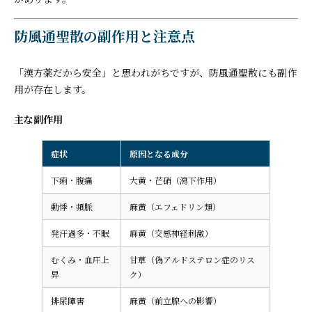
防風通聖散の副作用と注意点
「漢方薬だから安全」と思われがちですが、防風通聖散にも副作
用が存在します。
主な副作用
症状
原因となる成分
下痢・腹痛
大黄・芒硝（瀉下作用）
動悸・頻脈
麻黄（エフェドリン類）
発汗過多・不眠
麻黄（交感神経刺激）
むくみ・血圧上
甘草（偽アルドステロン症のリス
昇
ク）
排尿障害
麻黄（前立腺への影響）