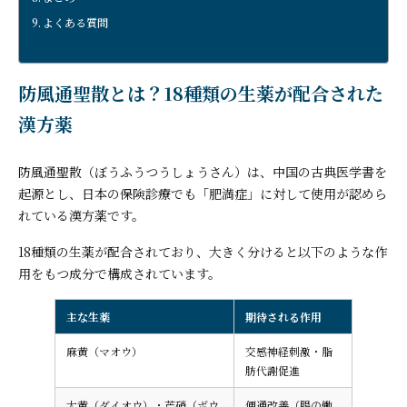
よくある質問
防風通聖散とは？18種類の生薬が配合された
漢方薬
防風通聖散（ぼうふうつうしょうさん）は、中国の古典医学書を
起源とし、日本の保険診療でも「肥満症」に対して使用が認めら
れている漢方薬です。
18種類の生薬が配合されており、大きく分けると以下のような作
用をもつ成分で構成されています。
主な生薬
期待される作用
麻黄（マオウ）
交感神経刺激・脂
肪代謝促進
大黄（ダイオウ）・芒硝（ボウ
便通改善（腸の働