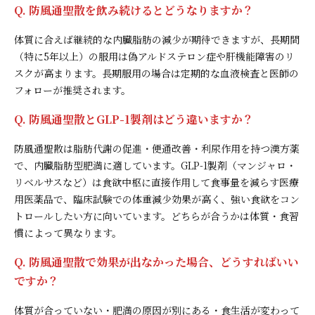
Q. 防風通聖散を飲み続けるとどうなりますか？
体質に合えば継続的な内臓脂肪の減少が期待できますが、長期間
（特に5年以上）の服用は偽アルドステロン症や肝機能障害のリ
スクが高まります。長期服用の場合は定期的な血液検査と医師の
フォローが推奨されます。
Q. 防風通聖散とGLP-1製剤はどう違いますか？
防風通聖散は脂肪代謝の促進・便通改善・利尿作用を持つ漢方薬
で、内臓脂肪型肥満に適しています。GLP-1製剤（マンジャロ・
リベルサスなど）は食欲中枢に直接作用して食事量を減らす医療
用医薬品で、臨床試験での体重減少効果が高く、強い食欲をコン
トロールしたい方に向いています。どちらが合うかは体質・食習
慣によって異なります。
Q. 防風通聖散で効果が出なかった場合、どうすればいい
ですか？
体質が合っていない・肥満の原因が別にある・食生活が変わって