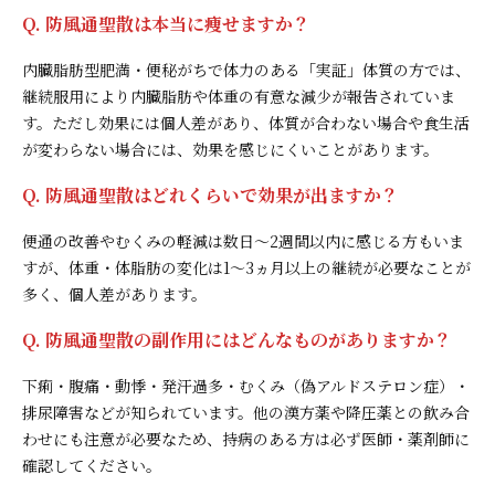
Q. 防風通聖散は本当に痩せますか？
内臓脂肪型肥満・便秘がちで体力のある「実証」体質の方では、
継続服用により内臓脂肪や体重の有意な減少が報告されていま
す。ただし効果には個人差があり、体質が合わない場合や食生活
が変わらない場合には、効果を感じにくいことがあります。
Q. 防風通聖散はどれくらいで効果が出ますか？
便通の改善やむくみの軽減は数日〜2週間以内に感じる方もいま
すが、体重・体脂肪の変化は1〜3ヵ月以上の継続が必要なことが
多く、個人差があります。
Q. 防風通聖散の副作用にはどんなものがありますか？
下痢・腹痛・動悸・発汗過多・むくみ（偽アルドステロン症）・
排尿障害などが知られています。他の漢方薬や降圧薬との飲み合
わせにも注意が必要なため、持病のある方は必ず医師・薬剤師に
確認してください。