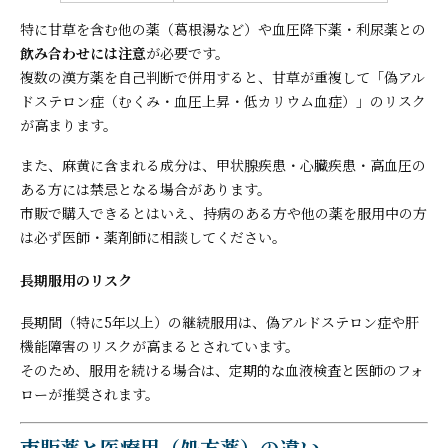
特に甘草を含む他の薬（葛根湯など）や血圧降下薬・利尿薬との
飲み合わせには注意
が必要です。
複数の漢方薬を自己判断で併用すると、甘草が重複して「偽アル
ドステロン症（むくみ・血圧上昇・低カリウム血症）」のリスク
が高まります。
また、麻黄に含まれる成分は、甲状腺疾患・心臓疾患・高血圧の
ある方には禁忌となる場合があります。
市販で購入できるとはいえ、持病のある方や他の薬を服用中の方
は必ず医師・薬剤師に相談してください。
長期服用のリスク
長期間（特に5年以上）の継続服用は、偽アルドステロン症や肝
機能障害のリスクが高まるとされています。
そのため、服用を続ける場合は、定期的な血液検査と医師のフォ
ローが推奨されます。
市販薬と医療用（処方薬）の違い