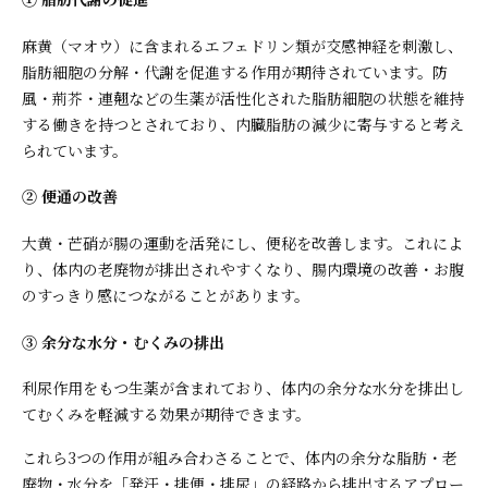
麻黄（マオウ）に含まれるエフェドリン類が交感神経を刺激し、
脂肪細胞の分解・代謝を促進する作用が期待されています。防
風・荊芥・連翹などの生薬が活性化された脂肪細胞の状態を維持
する働きを持つとされており、内臓脂肪の減少に寄与すると考え
られています。
② 便通の改善
大黄・芒硝が腸の運動を活発にし、便秘を改善します。これによ
り、体内の老廃物が排出されやすくなり、腸内環境の改善・お腹
のすっきり感につながることがあります。
③ 余分な水分・むくみの排出
利尿作用をもつ生薬が含まれており、体内の余分な水分を排出し
てむくみを軽減する効果が期待できます。
これら3つの作用が組み合わさることで、体内の余分な脂肪・老
廃物・水分を「発汗・排便・排尿」の経路から排出するアプロー