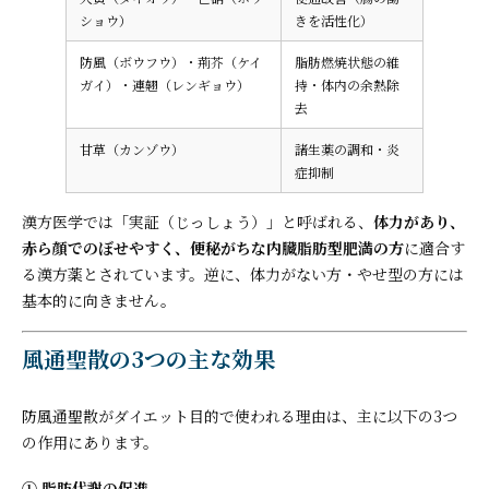
ショウ）
きを活性化）
防風（ボウフウ）・荊芥（ケイ
脂肪燃焼状態の維
ガイ）・連翹（レンギョウ）
持・体内の余熱除
去
甘草（カンゾウ）
諸生薬の調和・炎
症抑制
漢方医学では「実証（じっしょう）」と呼ばれる、
体力があり、
赤ら顔でのぼせやすく、便秘がちな内臓脂肪型肥満の方
に適合す
る漢方薬とされています。逆に、体力がない方・やせ型の方には
基本的に向きません。
風通聖散の3つの主な効果
防風通聖散がダイエット目的で使われる理由は、主に以下の3つ
の作用にあります。
① 脂肪代謝の促進