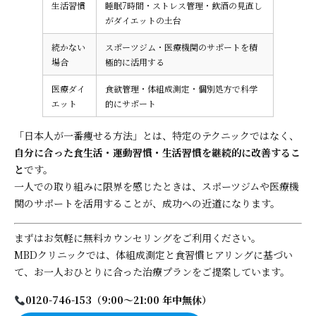
生活習慣
睡眠7時間・ストレス管理・飲酒の見直し
がダイエットの土台
続かない
スポーツジム・医療機関のサポートを積
場合
極的に活用する
医療ダイ
食欲管理・体組成測定・個別処方で科学
エット
的にサポート
「日本人が一番痩せる方法」とは、特定のテクニックではなく、
自分に合った食生活・運動習慣・生活習慣を継続的に改善するこ
と
です。
一人での取り組みに限界を感じたときは、スポーツジムや医療機
関のサポートを活用することが、成功への近道になります。
まずはお気軽に無料カウンセリングをご利用ください。
MBDクリニックでは、体組成測定と食習慣ヒアリングに基づい
て、お一人おひとりに合った治療プランをご提案しています。
0120-746-153（9:00〜21:00 年中無休）