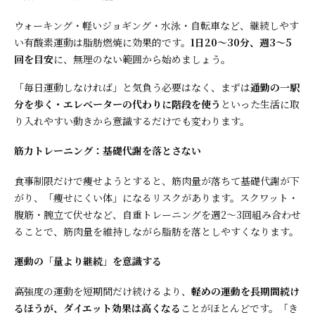
ウォーキング・軽いジョギング・水泳・自転車など、継続しやす
い有酸素運動は脂肪燃焼に効果的です。
1日20〜30分、週3〜5
回を目安
に、無理のない範囲から始めましょう。
「毎日運動しなければ」と気負う必要はなく、まずは
通勤の一駅
分を歩く・エレベーターの代わりに階段を使う
といった生活に取
り入れやすい動きから意識するだけでも変わります。
筋力トレーニング：基礎代謝を落とさない
食事制限だけで痩せようとすると、筋肉量が落ちて基礎代謝が下
がり、「痩せにくい体」になるリスクがあります。スクワット・
腹筋・腕立て伏せなど、自重トレーニングを週2〜3回組み合わせ
ることで、筋肉量を維持しながら脂肪を落としやすくなります。
運動の「量より継続」を意識する
高強度の運動を短期間だけ続けるより、
軽めの運動を長期間続け
るほうが、ダイエット効果は高くなる
ことがほとんどです。「き