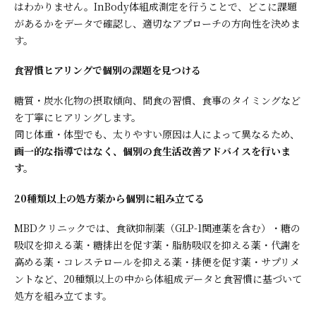
はわかりません。InBody体組成測定を行うことで、どこに課題
があるかをデータで確認し、適切なアプローチの方向性を決めま
す。
食習慣ヒアリングで個別の課題を見つける
糖質・炭水化物の摂取傾向、間食の習慣、食事のタイミングなど
を丁寧にヒアリングします。
同じ体重・体型でも、太りやすい原因は人によって異なるため、
画一的な指導ではなく、個別の食生活改善アドバイスを行いま
す。
20種類以上の処方薬から個別に組み立てる
MBDクリニックでは、食欲抑制薬（GLP-1関連薬を含む）・糖の
吸収を抑える薬・糖排出を促す薬・脂肪吸収を抑える薬・代謝を
高める薬・コレステロールを抑える薬・排便を促す薬・サプリメ
ントなど、20種類以上の中から体組成データと食習慣に基づいて
処方を組み立てます。