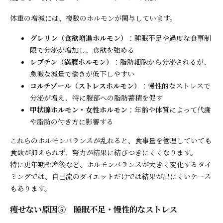
体重の増減には、複数のホルモンが関与しています。
グレリン（食欲増進ホルモン）
：睡眠不足や過度な食事制
限で分泌が増加し、食欲を強める
レプチン（満腹ホルモン）
：脂肪細胞から分泌されるが、
急激な減量で働きが低下しやすい
コルチゾール（ストレスホルモン）
：慢性的なストレスで
分泌が増え、特に腹部への脂肪蓄積を促す
甲状腺ホルモン・女性ホルモン
：年齢や体質によって代謝
や脂肪の付き方に影響する
これらのホルモンバランスが乱れると、食事量を管理していても
食欲が抑えられず、努力が結果に結びつきにくくなります。
特に更年期や産後など、ホルモンバランスが大きく変化するタイ
ミングでは、自己流のダイエットだけでは結果が出にくいケース
もあります。
痩せない原因⑤ 睡眠不足・慢性的なストレス