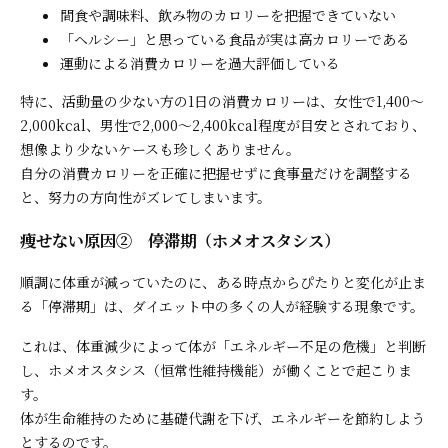
間食や調味料、飲み物のカロリーを把握できていない
「ヘルシー」と思っている食品が実は高カロリーである
運動による消費カロリーを過大評価している
特に、活動量の少ない方の1日の消費カロリーは、女性で1,400〜
2,000kcal、男性で2,000〜2,400kcal程度が目安とされており、
想像より少ないケースも珍しくありません。
自分の消費カロリーを正確に把握せずに食事量だけを調整する
と、努力の方向性がズレてしまいます。
痩せない原因② 停滞期（ホメオスタシス）
順調に体重が減っていたのに、ある時点からぴたりと変化が止ま
る「停滞期」は、ダイエット中の多くの人が経験する現象です。
これは、体重減少によって体が「エネルギー不足の危機」と判断
し、ホメオスタシス（恒常性維持機能）が働くことで起こりま
す。
体が生命維持のために基礎代謝を下げ、エネルギーを節約しよう
とするのです。