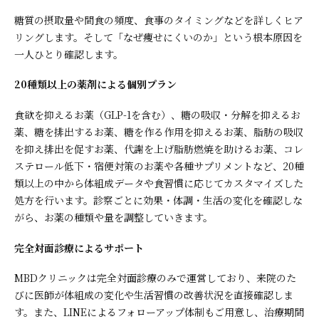
糖質の摂取量や間食の頻度、食事のタイミングなどを詳しくヒア
リングします。そして「なぜ痩せにくいのか」という根本原因を
一人ひとり確認します。
20種類以上の薬剤による個別プラン
食欲を抑えるお薬（GLP-1を含む）、糖の吸収・分解を抑えるお
薬、糖を排出するお薬、糖を作る作用を抑えるお薬、脂肪の吸収
を抑え排出を促すお薬、代謝を上げ脂肪燃焼を助けるお薬、コレ
ステロール低下・宿便対策のお薬や各種サプリメントなど、20種
類以上の中から体組成データや食習慣に応じてカスタマイズした
処方を行います。診察ごとに効果・体調・生活の変化を確認しな
がら、お薬の種類や量を調整していきます。
完全対面診療によるサポート
MBDクリニックは完全対面診療のみで運営しており、来院のた
びに医師が体組成の変化や生活習慣の改善状況を直接確認しま
す。また、LINEによるフォローアップ体制もご用意し、治療期間