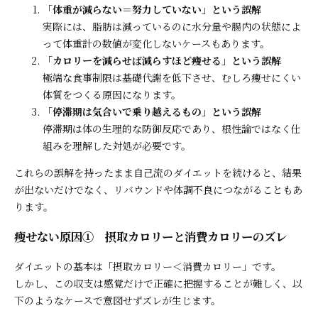
「体重が減らない＝努力していない」という誤解
実際には、脂肪は減っているのに水分量や腸内の状態によ
って体重計の数値が変化しないケースもあります。
「カロリーを減らせば減らすほど痩せる」という誤解
極端な食事制限は基礎代謝を低下させ、むしろ痩せにくい
体質をつくる原因になります。
「停滞期は気合いで乗り越えるもの」という誤解
停滞期は体の生理的な防御反応であり、根性論ではなく仕
組みを理解した対処が必要です。
これらの誤解を持ったまま自己流のダイエットを続けると、結果
が出ないだけでなく、リバウンドや体調不良につながることもあ
ります。
痩せない原因① 摂取カロリーと消費カロリーのズレ
ダイエットの基本は「摂取カロリー＜消費カロリー」です。
しかし、この収支は感覚だけで正確に把握することが難しく、以
下のようなケースで意図せずズレが生じます。