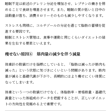
睡眠不足は前述のグレリン分泌を増加させ、レプチンの働きを弱
めることで食欲を増進させます。また、睡眠の質が低いと日中の
活動量が落ち、消費カロリーそのものも減少しやすくなります。
ストレスも同様に、コルチゾールの分泌を通じて脂肪の蓄積を促
進する要因です。
睡眠とストレス管理は、食事や運動と同じくらいダイエットの結
果を左右する要素といえます。
痩せない原因⑥ 筋肉量の減少を伴う減量
体重計の数値だけを指標にしていると、「脂肪は減ったが筋肉も
減った」という状態に気づきにくいという問題があります。筋肉
量が減ると基礎代謝が下がり、長期的にはより痩せにくい体質に
なってしまいます。
体重という一つの数値だけでなく、体脂肪率・骨格筋量・基礎代
謝量といった体組成のデータを把握することが、正しいダイエッ
トの方向性を見極める上で重要です。