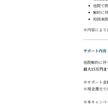
他院で
解約に
初回来
※内容により
サポート内容
他院解約に伴
最大15万円
※サポート金
※現金還元で
※本キャンペ