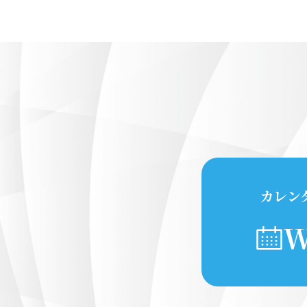
カレン
W