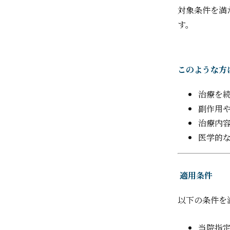
対象条件を満
す。
このような方
治療を
副作用
治療内
医学的
適用条件
以下の条件を
当院指