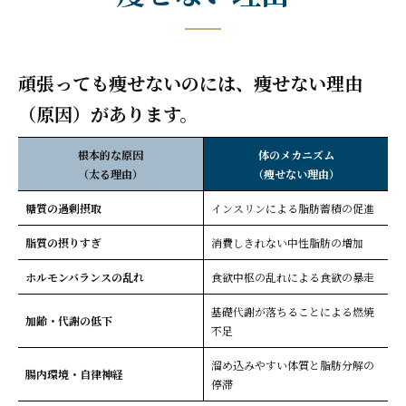
頑張っても痩せないのには、痩せない理由
（原因）があります。
根本的な原因
体のメカニズム
（太る理由）
（痩せない理由）
糖質の過剰摂取
インスリンによる脂肪蓄積の促進
脂質の摂りすぎ
消費しきれない中性脂肪の増加
ホルモンバランスの乱れ
食欲中枢の乱れによる食欲の暴走
基礎代謝が落ちることによる燃焼
加齢・代謝の低下
不足
溜め込みやすい体質と脂肪分解の
腸内環境・自律神経
停滞