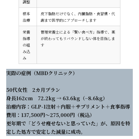
調整
根本
皮下脂肪だけでなく、内臓脂肪・食習慣・代
治療
謝まで医学的にアプローチします
栄養
管理栄養士による「賢い食べ方」指導で、薬
指導
が終わってもリバウンドしない体を目指しま
の組
す
み込
み
実際の症例（MBDクリニック）
50代女性 2カ月プラン
身長162cm 72.2kg → 63.6kg（−8.6kg）
治療内容：GLP-1注射＋内服＋サプリメント＋食事指導
費用：137,500円〜275,000円（税込）
更年期で「どうせ痩せないと思っていた」が、原因を特
定した処方で安定した減量に成功。