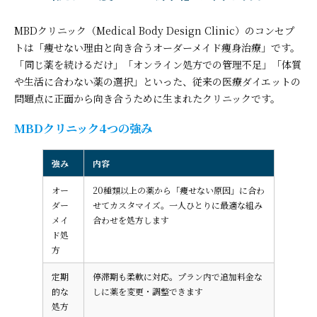
MBDクリニック（Medical Body Design Clinic）のコンセプ
トは「痩せない理由と向き合うオーダーメイド痩身治療」です。
「同じ薬を続けるだけ」「オンライン処方での管理不足」「体質
や生活に合わない薬の選択」といった、従来の医療ダイエットの
問題点に正面から向き合うために生まれたクリニックです。
MBDクリニック4つの強み
強み
内容
オー
20種類以上の薬から「痩せない原因」に合わ
ダー
せてカスタマイズ。一人ひとりに最適な組み
メイ
合わせを処方します
ド処
方
定期
停滞期も柔軟に対応。プラン内で追加料金な
的な
しに薬を変更・調整できます
処方