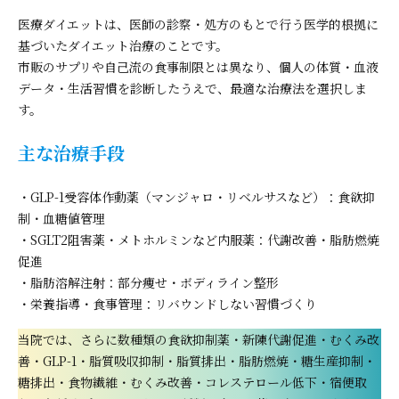
医療ダイエットは、医師の診察・処方のもとで行う医学的根拠に
基づいたダイエット治療のことです。
市販のサプリや自己流の食事制限とは異なり、個人の体質・血液
データ・生活習慣を診断したうえで、最適な治療法を選択しま
す。
主な治療手段
・GLP-1受容体作動薬（マンジャロ・リベルサスなど）：食欲抑
制・血糖値管理
・SGLT2阻害薬・メトホルミンなど内服薬：代謝改善・脂肪燃焼
促進
・脂肪溶解注射：部分痩せ・ボディライン整形
・栄養指導・食事管理：リバウンドしない習慣づくり
当院では、さらに数種類の食欲抑制薬・新陳代謝促進・むくみ改
善・GLP-1・脂質吸収抑制・脂質排出・脂肪燃焼・糖生産抑制・
糖排出・食物繊維・むくみ改善・コレステロール低下・宿便取