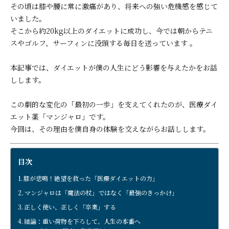
その頃は膝や腰に常に激痛があり、将来への強い危機感を感じて
いました。
そこから約20kg以上のダイエットに成功し、今では朝からテニ
スやゴルフ、サーフィンに没頭する毎日を送っています 。
本記事では、ダイエットが僕の人生にどう影響を与えたかをお話
しします。
この劇的な変化の「最初の一歩」を支えてくれたのが、医療ダイ
エット薬「マンジャロ」です。
今回は、その理由を僕自身の体験を交えながらお話しします。
目次
膝が悲鳴！絶望を救った「医療ダイエットの力」
マンジャロは「魔法の杖」ではなく「最強のきっかけ」
正しく使い、正しく「卒業」する
結論：重い荷物を下ろして、人生の本番へ