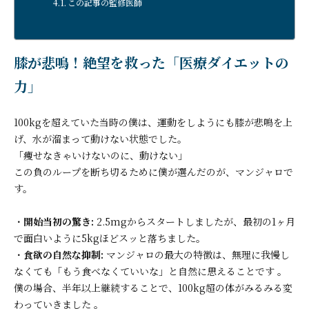
この記事の監修医師
膝が悲鳴！絶望を救った「医療ダイエットの
力」
100kgを超えていた当時の僕は、運動をしようにも膝が悲鳴を上
げ、水が溜まって動けない状態でした。
「痩せなきゃいけないのに、動けない」
この負のループを断ち切るために僕が選んだのが、マンジャロで
す。
・
開始当初の驚き:
2.5mgからスタートしましたが、最初の1ヶ月
で面白いように5kgほどスッと落ちました。
・
食欲の自然な抑制:
マンジャロの最大の特徴は、無理に我慢し
なくても「もう食べなくていいな」と自然に思えることです 。
僕の場合、半年以上継続することで、100kg超の体がみるみる変
わっていきました 。