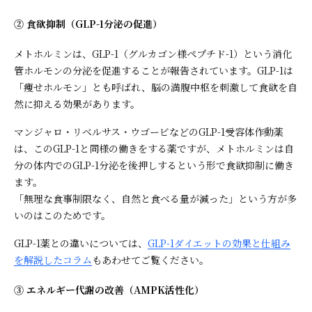
② 食欲抑制（GLP-1分泌の促進）
メトホルミンは、GLP-1（グルカゴン様ペプチド-1）という消化
管ホルモンの分泌を促進することが報告されています。GLP-1は
「痩せホルモン」とも呼ばれ、脳の満腹中枢を刺激して食欲を自
然に抑える効果があります。
マンジャロ・リベルサス・ウゴービなどのGLP-1受容体作動薬
は、このGLP-1と同様の働きをする薬ですが、メトホルミンは自
分の体内でのGLP-1分泌を後押しするという形で食欲抑制に働き
ます。
「無理な食事制限なく、自然と食べる量が減った」という方が多
いのはこのためです。
GLP-1薬との違いについては、
GLP-1ダイエットの効果と仕組み
を解説したコラム
もあわせてご覧ください。
③ エネルギー代謝の改善（AMPK活性化）