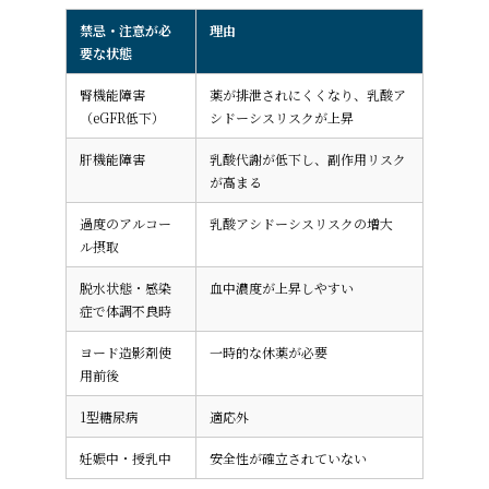
禁忌・注意が必
理由
要な状態
腎機能障害
薬が排泄されにくくなり、乳酸ア
（eGFR低下）
シドーシスリスクが上昇
肝機能障害
乳酸代謝が低下し、副作用リスク
が高まる
過度のアルコー
乳酸アシドーシスリスクの増大
ル摂取
脱水状態・感染
血中濃度が上昇しやすい
症で体調不良時
ヨード造影剤使
一時的な休薬が必要
用前後
1型糖尿病
適応外
妊娠中・授乳中
安全性が確立されていない