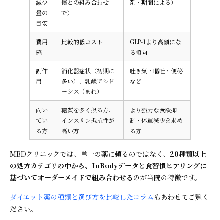
減少
慣との組み合わせ
剤・期間による）
量の
で）
目安
費用
比較的低コスト
GLP-1より高額にな
感
る傾向
副作
消化器症状（初期に
吐き気・嘔吐・便秘
用
多い）、乳酸アシド
など
ーシス（まれ）
向い
糖質を多く摂る方、
より強力な食欲抑
てい
インスリン抵抗性が
制・体重減少を求め
る方
高い方
る方
MBDクリニックでは、単一の薬に頼るのではなく、
20種類以上
の処方カテゴリの中から、InBodyデータと食習慣ヒアリングに
基づいてオーダーメイドで組み合わせる
のが当院の特徴です。
ダイエット薬の種類と選び方を比較したコラム
もあわせてご覧く
ださい。