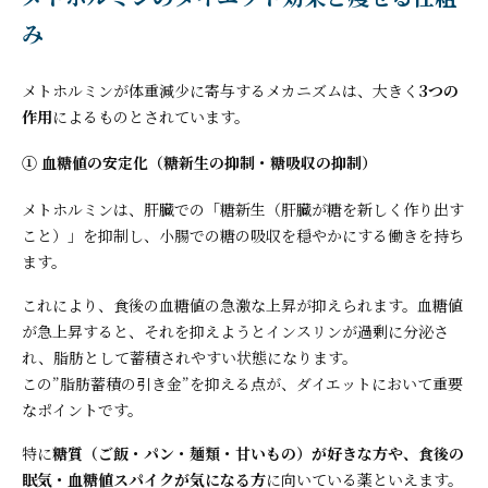
み
メトホルミンが体重減少に寄与するメカニズムは、大きく
3つの
作用
によるものとされています。
① 血糖値の安定化（糖新生の抑制・糖吸収の抑制）
メトホルミンは、肝臓での「糖新生（肝臓が糖を新しく作り出す
こと）」を抑制し、小腸での糖の吸収を穏やかにする働きを持ち
ます。
これにより、食後の血糖値の急激な上昇が抑えられます。血糖値
が急上昇すると、それを抑えようとインスリンが過剰に分泌さ
れ、脂肪として蓄積されやすい状態になります。
この”脂肪蓄積の引き金”を抑える点が、ダイエットにおいて重要
なポイントです。
特に
糖質（ご飯・パン・麺類・甘いもの）が好きな方や、食後の
眠気・血糖値スパイクが気になる方
に向いている薬といえます。