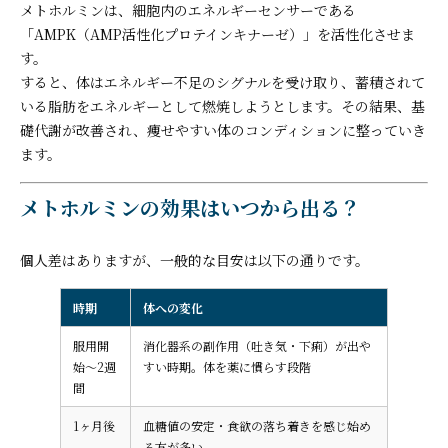
メトホルミンは、細胞内のエネルギーセンサーである
「AMPK（AMP活性化プロテインキナーゼ）」を活性化させま
す。
すると、体はエネルギー不足のシグナルを受け取り、蓄積されて
いる脂肪をエネルギーとして燃焼しようとします。その結果、基
礎代謝が改善され、痩せやすい体のコンディションに整っていき
ます。
メトホルミンの効果はいつから出る？
個人差はありますが、一般的な目安は以下の通りです。
時期
体への変化
服用開
消化器系の副作用（吐き気・下痢）が出や
始〜2週
すい時期。体を薬に慣らす段階
間
1ヶ月後
血糖値の安定・食欲の落ち着きを感じ始め
る方が多い