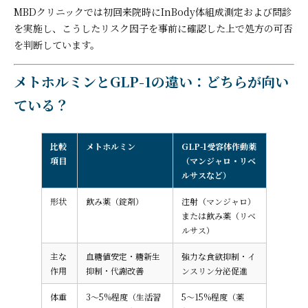
MBDクリニックでは初回来院時にInBody体組成測定および問診
を実施し、こうしたリスク因子を事前に確認した上で処方の可否
を判断しています。
メトホルミンとGLP-1の違い：どちらが向い
ている？
比較
メトホルミン
GLP-1受容体作動薬
項目
（マンジャロ・リベ
ルサスなど）
形状
飲み薬（錠剤）
注射（マンジャロ）
または飲み薬（リベ
ルサス）
主な
血糖値安定・糖新生
強力な食欲抑制・イ
作用
抑制・代謝改善
ンスリン分泌促進
体重
3〜5%程度（生活習
5〜15%程度（薬