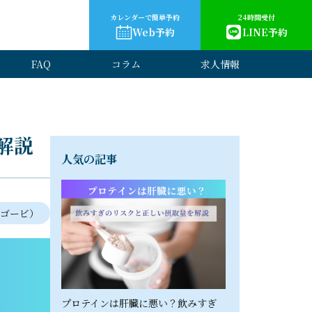
カレンダーで簡単予約
24時間受付
Web予約
LINE予約
FAQ
コラム
求人情報
解説
人気の記事
ウゴービ）
プロテインは肝臓に悪い？飲みすぎ