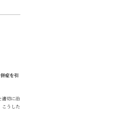
合併症を引
を適切に治
。こうした