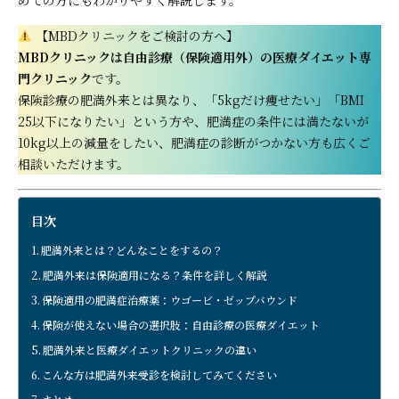
【MBDクリニックをご検討の方へ】
MBDクリニックは自由診療（保険適用外）の医療ダイエット専
門クリニック
です。
保険診療の肥満外来とは異なり、「5kgだけ痩せたい」「BMI
25以下になりたい」という方や、肥満症の条件には満たないが
10kg以上の減量をしたい、肥満症の診断がつかない方も広くご
相談いただけます。
目次
肥満外来とは？どんなことをするの？
肥満外来は保険適用になる？条件を詳しく解説
保険適用の肥満症治療薬：ウゴービ・ゼップバウンド
保険が使えない場合の選択肢：自由診療の医療ダイエット
肥満外来と医療ダイエットクリニックの違い
こんな方は肥満外来受診を検討してみてください