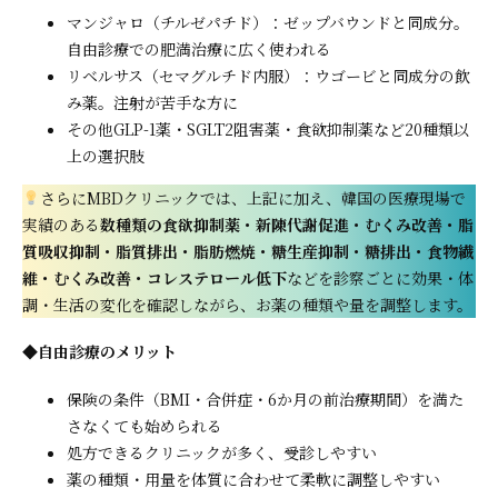
マンジャロ（チルゼパチド）：ゼップバウンドと同成分。
自由診療での肥満治療に広く使われる
リベルサス（セマグルチド内服）：ウゴービと同成分の飲
み薬。注射が苦手な方に
その他GLP-1薬・SGLT2阻害薬・食欲抑制薬など20種類以
上の選択肢
さらにMBDクリニックでは、上記に加え、韓国の医療現場で
実績のある
数種類の食欲抑制薬・新陳代謝促進・むくみ改善・脂
質吸収抑制・脂質排出・脂肪燃焼・糖生産抑制・糖排出・食物繊
維・むくみ改善・コレステロール低下
などを診察ごとに効果・体
調・生活の変化を確認しながら、お薬の種類や量を調整します。
◆
自由診療のメリット
保険の条件（BMI・合併症・6か月の前治療期間）を満た
さなくても始められる
処方できるクリニックが多く、受診しやすい
薬の種類・用量を体質に合わせて柔軟に調整しやすい