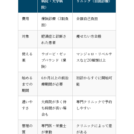
病院・大学病
リニック（自由診療）
院）
費用
保険診療（3割負
全額自己負担
担）
対象
肥満症と診断さ
痩せたい方全般
れた患者
使える
ウゴービ・ゼッ
マンジャロ・リベルサ
薬
プバウンド（保
スなど20種類以上
険）
始める
6か月以上の前治
初診からすぐに開始可
までの
療期間が必要
能
期間
通いや
大病院が多く待
専門クリニックで予約
すさ
ち時間が長い場
しやすい
合も
管理の
専門医・栄養士
クリニックによって差
質
が常勤
がある