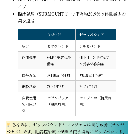
イプ
臨床試験（SURMOUNT-1）で平均約20.9%の体重減少効
果を達成
ウゴービ
ゼップバウンド
成分
セマグルチド
チルゼパチド
作用機序
GLP-1受容体作
GLP-1／GIPデュア
動薬
ル受容体作動薬
投与方法
週1回皮下注射
週1回皮下注射
保険承認
2024年2月
2025年4月
自費使用
オゼンピック
マンジャロ（糖尿病
の同成分
（糖尿病用）
用）
薬
ちなみに、ゼップバウンドとマンジャロは同じ成分（チルゼ
パチド）です。肥満症治療に保険で使う場合はゼップバウンド、