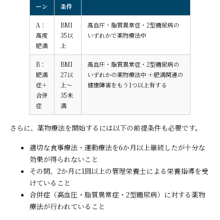
ーン
条件
A：
BMI
高血圧・脂質異常症・2型糖尿病の
高度
35以
いずれかで薬物療法中
肥満
上
B：
BMI
高血圧・脂質異常症・2型糖尿病の
肥満
27以
いずれかの薬物療法中 ＋肥満関連の
症＋
上〜
健康障害をもう1つ以上有する
合併
35未
症
満
さらに、薬物療法を開始するには以下の前提条件も必要です。
適切な食事療法・運動療法を6か月以上継続したが十分な
効果が得られないこと
その間、2か月に1回以上の管理栄養士による栄養指導を受
けていること
合併症（高血圧・脂質異常症・2型糖尿病）に対する薬物
療法が行われていること