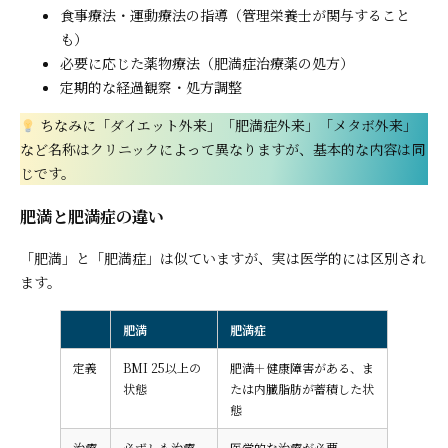
食事療法・運動療法の指導（管理栄養士が関与すること
も）
必要に応じた薬物療法（肥満症治療薬の処方）
定期的な経過観察・処方調整
ちなみに「ダイエット外来」「肥満症外来」「メタボ外来」
など名称はクリニックによって異なりますが、基本的な内容は同
じです。
肥満と肥満症の違い
「肥満」と「肥満症」は似ていますが、実は医学的には区別され
ます。
肥満
肥満症
定義
BMI 25以上の
肥満＋健康障害がある、ま
状態
たは内臓脂肪が蓄積した状
態
治療
必ずしも治療
医学的な治療が必要