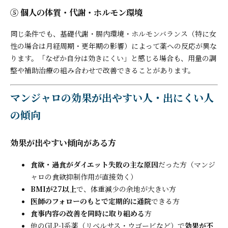
⑤ 個人の体質・代謝・ホルモン環境
同じ条件でも、基礎代謝・腸内環境・ホルモンバランス（特に女
性の場合は月経周期・更年期の影響）によって薬への反応が異な
ります。「なぜか自分は効きにくい」と感じる場合も、用量の調
整や補助治療の組み合わせで改善できることがあります。
マンジャロの効果が出やすい人・出にくい人
の傾向
効果が出やすい傾向がある方
食欲・過食がダイエット失敗の主な原因
だった方（マンジ
ャロの食欲抑制作用が直接効く）
BMIが27以上
で、体重減少の余地が大きい方
医師のフォローのもとで定期的に通院
できる方
食事内容の改善を同時に取り組める
方
他のGLP-1系薬（リベルサス・ウゴービなど）で
効果が不