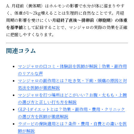
A. 月経前（黄体期）はホルモンの影響で水分が体に溜まりやす
く、体重が1〜2kg増えることは生理的に自然なことです。月経
周期の影響を受けにくい
月経終了直後〜排卵前（卵胞期）の体重
を基準値
として記録することで、マンジャロの実際の効果を正確
に把握しやすくなります。
関連コラム
マンジャロの口コミ・体験談を医師が解説｜効果・副作用
のリアルな声
マンジャロの副作用とは？吐き気・下痢・頭痛の原因と対
処法を医師が徹底解説
マンジャロを打つ場所はどこがいい？お腹・太もも・上腕
の選び方と正しい打ち方を解説
GLP-1ダイエットとは？効果・副作用・費用・クリニック
の選び方を医師が徹底解説
ウゴービの保険適用とは？条件・費用・自費との違いを医
師が解説