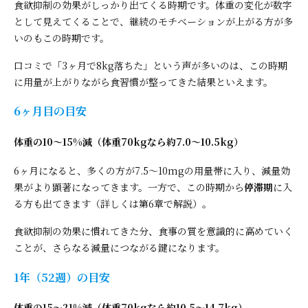
食欲抑制の効果がしっかり出てくる時期です。体重の変化が数字
として見えてくることで、継続のモチベーションが上がる方が多
いのもこの時期です。
口コミで「3ヶ月で8kg落ちた」という声が多いのは、この時期
に用量が上がりながら食習慣が整ってきた結果といえます。
6ヶ月目の目安
体重の10〜15%減（体重70kgなら約7.0〜10.5kg）
6ヶ月になると、多くの方が7.5〜10mgの用量帯に入り、減量効
果がより顕著になってきます。一方で、この時期から
停滞期
に入
る方も出てきます（詳しくは第6章で解説）。
食欲抑制の効果に慣れてきた分、食事の質を意識的に高めていく
ことが、さらなる減量につながる鍵になります。
1年（52週）の目安
体重の15〜21%減（体重70kgなら約10.5〜14.7kg）