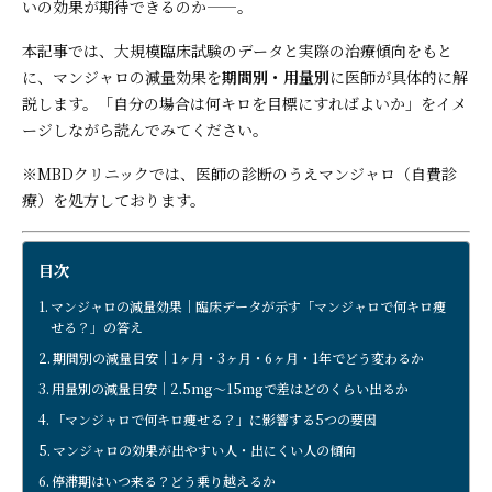
いの効果が期待できるのか——。
本記事では、大規模臨床試験のデータと実際の治療傾向をもと
に、マンジャロの減量効果を
期間別・用量別
に医師が具体的に解
説します。「自分の場合は何キロを目標にすればよいか」をイメ
ージしながら読んでみてください。
※MBDクリニックでは、医師の診断のうえマンジャロ（自費診
療）を処方しております。
目次
マンジャロの減量効果｜臨床データが示す「マンジャロで何キロ痩
せる？」の答え
期間別の減量目安｜1ヶ月・3ヶ月・6ヶ月・1年でどう変わるか
用量別の減量目安｜2.5mg〜15mgで差はどのくらい出るか
「マンジャロで何キロ痩せる？」に影響する5つの要因
マンジャロの効果が出やすい人・出にくい人の傾向
停滞期はいつ来る？どう乗り越えるか