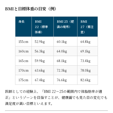
BMIと目標体重の目安（例）
身長
BMI
BMI 25（肥
BMI
22（標準
満の境界）
27（要注
体重）
意）
155cm
52.9kg
60.1kg
64.8kg
160cm
56.3kg
64.0kg
69.1kg
165cm
59.9kg
68.1kg
73.4kg
170cm
63.6kg
72.3kg
78.0kg
175cm
67.4kg
76.6kg
82.6kg
医師としての経験上、「BMI 22〜25の範囲内で体脂肪率が適
正」というゾーンを目指すことが、健康面でも見た目の変化でも
満足度が高い目標といえます。