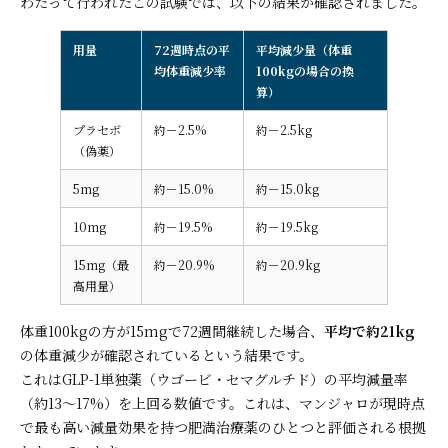
わたって行われたこの試験では、以下の結果が確認されました。
用量
72週時点の平
平均減少量（体重
均体重減少率
100kgの場合の換
算）
プラセボ
約－2.5%
約－2.5kg
（偽薬）
5mg
約－15.0%
約－15.0kg
10mg
約－19.5%
約－19.5kg
15mg（最
約－20.9%
約－20.9kg
高用量）
体重100kgの方が15mgで72週間継続した場合、
平均で約21kg
の体重減少が確認されているという結果です。
これはGLP-1単独薬（ウゴービ・セマグルチド）の平均減量率
（約13〜17%）を上回る数値です。これは、マンジャロが現時点
で最も高い減量効果を持つ肥満治療薬のひとつと評価される根拠