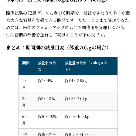
臨床試験の72週データに近づく時期で、継続できた方の多くが最
も大きな減量を実感できる時期です。ただしここまで継続するた
めには、医師のフォローアップのもとで副作用を管理しながら、
生活習慣の改善を並行して続けることが不可欠です。
まとめ：期間別の減量目安（体重70kgの場合）
期間
減量率の目
減量量の目安（70kgスター
安
ト）
1ヶ
約2〜4%
約1.4〜2.8kg
月
3ヶ
約5〜10%
約3.5〜7.0kg
月
6ヶ
約10〜15%
約7.0〜10.5kg
月
1年
約15〜21%
約10.5〜14.7kg