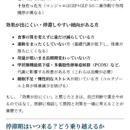
十分だった
方（マンジャロはGIP+GLP-1の二重作動で作用
機序が異なる）
効果が出にくい・停滞しやすい傾向がある方
食事の質を変えずに量だけ減らしている
方
運動をまったくしていない
方（基礎代謝が低下し、体重が
落ちにくくなる）
用量が低いまま長期間変わっていない
方
甲状腺機能低下症・多嚢胞性卵巣症候群（PCOS）など
、
代謝に影響する疾患がある方（これらは治療が必要）
睡眠不足・慢性的なストレス
が続いている方（コルチゾー
ル上昇が体重減少を妨げる）
もし、「効果が出にくい」と感じたときは、自己判断で薬をやめ
るのではなく、医師に相談して原因と対策を一緒に考えることが
重要です。
停滞期はいつ来る？どう乗り越えるか