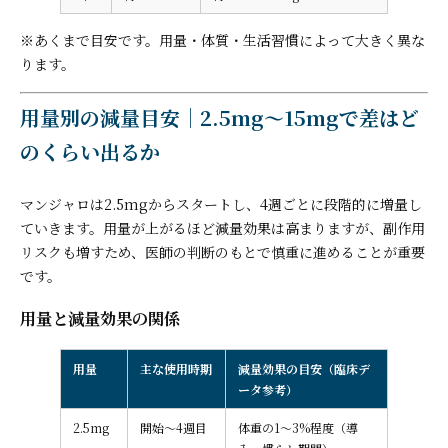
※あくまで目安です。用量・体質・生活習慣によって大きく異な
ります。
用量別の減量目安｜2.5mg〜15mgで差はど
のくらい出るか
マンジャロは2.5mgからスタートし、4週ごとに段階的に増量し
ていきます。用量が上がるほど減量効果は高まりますが、副作用
リスクも増すため、医師の判断のもとで慎重に進めることが重要
です。
用量と減量効果の関係
用量
主な使用時期
減量効果の目安（臨床デ
ータ参考）
2.5mg
開始〜4週目
体重の1〜3%程度（導