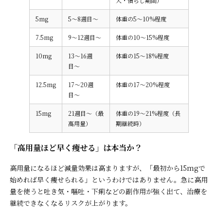
入・慣らし期間）
5mg
5〜8週目〜
体重の5〜10%程度
7.5mg
9〜12週目〜
体重の10〜15%程度
10mg
13〜16週
体重の15〜18%程度
目〜
12.5mg
17〜20週
体重の17〜20%程度
目〜
15mg
21週目〜（最
体重の19〜21%程度（長
高用量）
期継続時）
「高用量ほど早く痩せる」は本当か？
高用量になるほど減量効果は高まりますが、「最初から15mgで
始めれば早く痩せられる」というわけではありません。急に高用
量を使うと吐き気・嘔吐・下痢などの副作用が強く出て、治療を
継続できなくなるリスクが上がります。