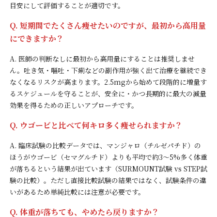
目安にして評価することが適切です。
Q. 短期間でたくさん痩せたいのですが、最初から高用量
にできますか？
A. 医師の判断なしに最初から高用量にすることは推奨しませ
ん。吐き気・嘔吐・下痢などの副作用が強く出て治療を継続でき
なくなるリスクが高まります。2.5mgから始めて段階的に増量す
るスケジュールを守ることが、安全に・かつ長期的に最大の減量
効果を得るための正しいアプローチです。
Q. ウゴービと比べて何キロ多く痩せられますか？
A. 臨床試験の比較データでは、マンジャロ（チルゼパチド）の
ほうがウゴービ（セマグルチド）よりも平均で約3〜5%多く体重
が落ちるという結果が出ています（SURMOUNT試験 vs STEP試
験の比較）。ただし直接比較試験の結果ではなく、試験条件の違
いがあるため単純比較には注意が必要です。
Q. 体重が落ちても、やめたら戻りますか？