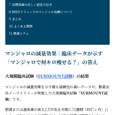
目標体重の正しい設定の仕方
MBDクリニックのマンジャロ治療について
まとめ
よくある質問
関連コラム
マンジャロの減量効果｜臨床データが示す
「マンジャロで何キロ痩せる？」の答え
大規模臨床試験（
SURMOUNT試験
）の結果
マンジャロの減量効果を示す最も信頼性の高いデータが、製薬会
社イーライリリーが実施した大規模臨床試験「
SURMOUNT試
験
」です。
肥満または過体重の成人2,539名を対象に72週間（約17ヶ月）に