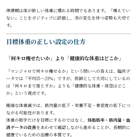
停滞期は体が新しい体重に慣れる時間でもあります。「増えてい
ない」ことをポジティブに評価し、次の変化を待つ姿勢も大切で
す。
目標体重の正しい設定の仕方
「何キロ痩せたいか」より「健康的な体重はどこか」
「マンジャロで何キロ痩せるか」という問いへの答えは、臨床デ
ータでは「平均15〜21%」ですが、医師として大切にしているの
は「何キロまで落とすか」よりも「健康的な体重・体型はどこ
か」という視点です。
極端な体重減少は、筋肉量の低下・栄養不足・骨密度の低下につ
ながる可能性があります。
体重の数字だけを目標にするのではなく、
体脂肪率・筋肉量・血
液データの改善
をあわせて確認しながら進めることが、長期的に
健康でいるための治療の本質です。