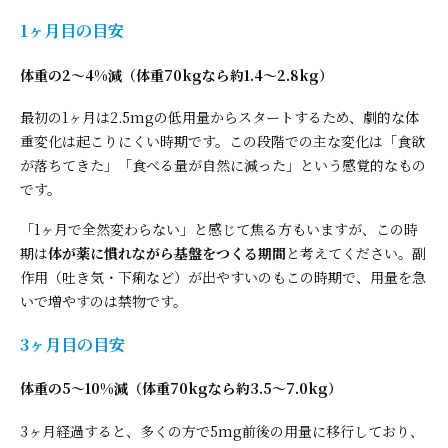
1ヶ月目の目安
体重の2〜4%減（体重70kgなら約1.4〜2.8kg）
最初の1ヶ月は2.5mgの低用量からスタートするため、劇的な体
重変化は起こりにくい時期です。この段階での主な変化は「食欲
が落ちてきた」「食べる量が自然に減った」という感覚的なもの
です。
「1ヶ月で全然変わらない」と感じて焦る方もいますが、この時
期は
体が薬に慣れながら基盤をつくる期間
と考えてください。副
作用（吐き気・下痢など）が出やすいのもこの時期で、用量を急
いで増やすのは禁物です。
3ヶ月目の目安
体重の5〜10%減（体重70kgなら約3.5〜7.0kg）
3ヶ月経過すると、多くの方で5mg前後の用量に移行しており、