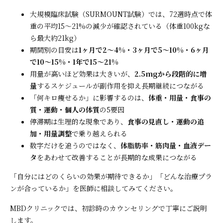
大規模臨床試験（SURMOUNT試験）では、72週時点で体
重の平均15〜21%の減少が確認されている（体重100kgな
ら最大約21kg）
期間別の目安は
1ヶ月で2〜4%・3ヶ月で5〜10%・6ヶ月
で10〜15%・1年で15〜21%
用量が高いほど効果は大きいが、
2.5mgから段階的に増
量
するスケジュールが副作用を抑え長期継続につながる
「何キロ痩せるか」に影響するのは、
体重・用量・食事の
質・運動・個人の体質
の5要因
停滞期は生理的な現象であり、
食事の見直し・運動の追
加・用量調整
で乗り越えられる
数字だけを追うのではなく、
体脂肪率・筋肉量・血液デー
タ
をあわせて改善することが長期的な成果につながる
「自分にはどのくらいの効果が期待できるか」「どんな治療プラ
ンが合っているか」を医師に相談してみてください。
MBDクリニックでは、初診時のカウンセリングで丁寧にご説明
します。