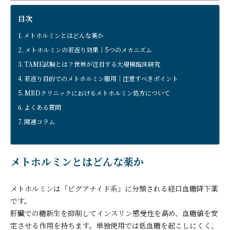
目次
メトホルミンとはどんな薬か
メトホルミンの若返り効果｜5つのメカニズム
TAME試験とは？世界が注目する大規模臨床研究
若返り目的でのメトホルミン服用｜注意すべきポイント
MBDクリニックにおけるメトホルミン処方について
よくある質問
関連コラム
メトホルミンとはどんな薬か
メトホルミンは「ビグアナイド系」に分類される経口血糖降下薬
です。
肝臓での糖新生を抑制してインスリン感受性を高め、血糖値を安
定させる作用を持ちます。単独使用では低血糖を起こしにくく、