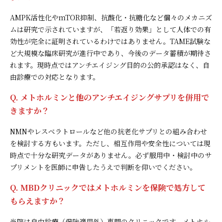
AMPK活性化やmTOR抑制、抗酸化・抗糖化など個々のメカニズ
ムは研究で示されていますが、「若返り効果」として人体での有
効性が完全に証明されているわけではありません。TAME試験な
ど大規模な臨床研究が進行中であり、今後のデータ蓄積が期待さ
れます。現時点ではアンチエイジング目的の公的承認はなく、自
由診療での対応となります。
Q. メトホルミンと他のアンチエイジングサプリを併用で
きますか？
NMNやレスベラトロールなど他の抗老化サプリとの組み合わせ
を検討する方もいます。ただし、相互作用や安全性については現
時点で十分な研究データがありません。必ず服用中・検討中のサ
プリメントを医師に申告したうえで判断を仰いでください。
Q. MBDクリニックではメトホルミンを保険で処方して
もらえますか？
当院は自由診療（保険適用外）専門のクリニックです。メトホル