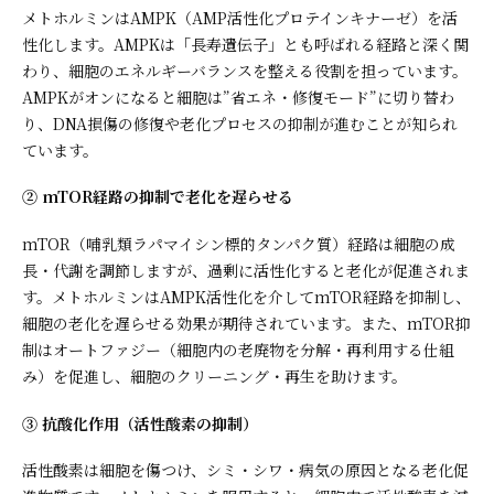
メトホルミンはAMPK（AMP活性化プロテインキナーゼ）を活
性化します。AMPKは「長寿遺伝子」とも呼ばれる経路と深く関
わり、細胞のエネルギーバランスを整える役割を担っています。
AMPKがオンになると細胞は”省エネ・修復モード”に切り替わ
り、DNA損傷の修復や老化プロセスの抑制が進むことが知られ
ています。
② mTOR経路の抑制で老化を遅らせる
mTOR（哺乳類ラパマイシン標的タンパク質）経路は細胞の成
長・代謝を調節しますが、過剰に活性化すると老化が促進されま
す。メトホルミンはAMPK活性化を介してmTOR経路を抑制し、
細胞の老化を遅らせる効果が期待されています。また、mTOR抑
制はオートファジー（細胞内の老廃物を分解・再利用する仕組
み）を促進し、細胞のクリーニング・再生を助けます。
③ 抗酸化作用（活性酸素の抑制）
活性酸素は細胞を傷つけ、シミ・シワ・病気の原因となる老化促