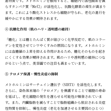
進物質です。メトホルミンを服用すると、細胞内で活性酸素を減
らすタンパク質「Nrf2」が活性化し、抗酸化酵素の産生が高まり
ます。これにより酸化ストレスから細胞が守られ、老化の進行を
緩やかにする効果が期待されます。
④ 抗糖化作用（肌のハリ・透明感の維持）
「糖化」とは糖とたんぱく質が結びつく化学反応で、肌のコラー
ゲンを変性させてシワやくすみの原因になります。メトホルミン
には血糖値の上昇を抑える作用があるため、糖化そのものを起き
にくくする効果が期待されます。肌のハリや透明感の維持につな
がるという点で、美容面での注目も高まっています。
⑤ テロメア保護・慢性炎症の抑制
メトホルミンはサーチュイン遺伝子（SIRT1）を活性化します。
さらに、染色体末端の「テロメア」を保護することで細胞の寿命
を延ばし、老化細胞の発生を遅らせる可能性が報告されていま
す。また、内臓脂肪を減らすことで脂肪組織から放出される炎症
性物質を抑制し、慢性炎症（老化を加速させる主要因のひとつ）